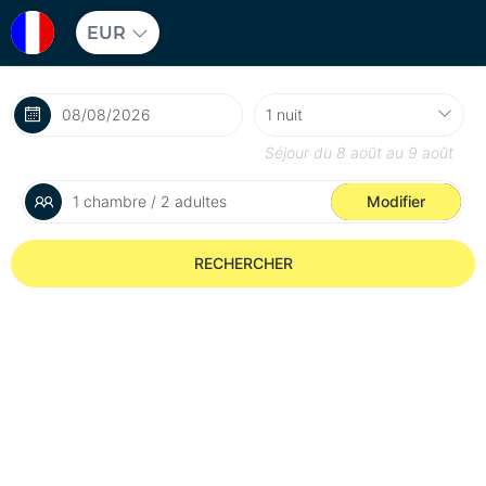
EUR
Séjour du
8 août
au
9 août
1 chambre / 2 adultes
Modifier