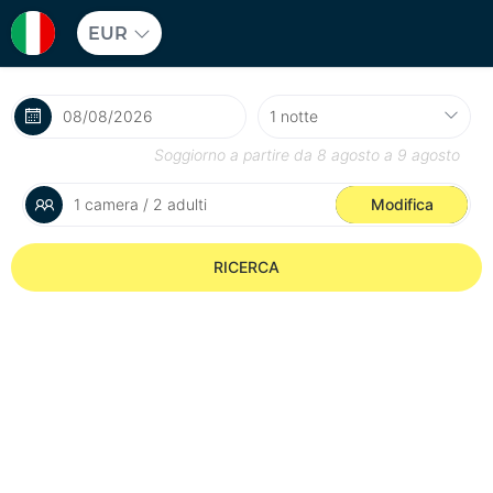
EUR
Soggiorno a partire da
8 agosto
a
9 agosto
1 camera / 2 adulti
Modifica