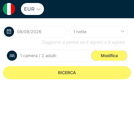
EUR
Soggiorno a partire da
8 agosto
a
9 agosto
1 camera / 2 adulti
Modifica