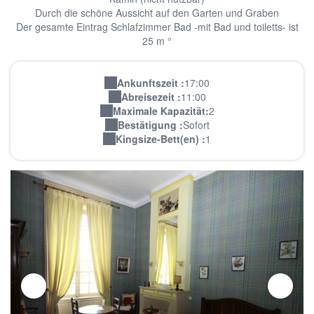
Durch die schöne Aussicht auf den Garten und Graben
Der gesamte Eintrag Schlafzimmer Bad -mit Bad und toiletts- ist
25 m °
Ankunftszeit :
17:00
Abreisezeit :
11:00
Maximale Kapazität:
2
Bestätigung :
Sofort
Kingsize-Bett(en) :
1