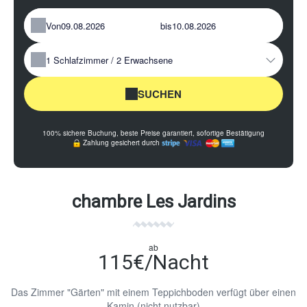
Von
bis
1
Schlafzimmer /
2
Erwachsene
SUCHEN
100% sichere Buchung, beste Preise garantiert, sofortige Bestätigung
Zahlung gesichert durch
chambre Les Jardins
ab
115€/Nacht
Das Zimmer "Gärten" mit einem Teppichboden verfügt über einen
Kamin (nicht nutzbar)