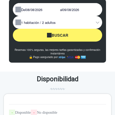
Del
al
1
habitación /
2
adultos
BUSCAR
Reservas 100% seguras, las mejores tarifas garantizadas y confirmación
instantánea
Pago asegurado por
Disponibilidad
-
Disponible
-
No disponible