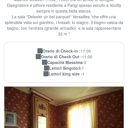
Disegnatore e pittore residente a Parigi spesso venuto a Vouilly
sempre in questa bella stanza.
La sala "Delavier un bel parquet" Versailles "che offre una
splendida vista sul giardino, i fossati, lo stagno. Il bagno-vasca da
bagno, con l'entrata (grande armadio), e la sala rappresentano
32 m °
Orario di Check-in :
17:00
Orario di Check Out :
11:00
Capacità Massima:
3
Letto/i Singolo/i:
1
Letto/i king size :
1