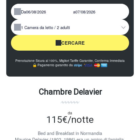
Da
a
1
Camera da letto /
2
adulti
CERCARE
Prenotazione Sicura al 100%, Migliori Tariffe Garantite, Conferma Immediata
Pagamento garantito da
Chambre Delavier
da
115€/notte
Bed and Breakfast in Normandia
Maurice Delavier (1902_1986) era un amico di famiglia.