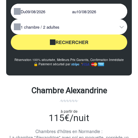
Du
au
1
chambre /
2
adultes
RECHERCHER
Réservation 100% sécurisée, Meilleurs Prix Garantis, Confirmation Immédiate
Paiement sécurisé par
Chambre Alexandrine
à partir de
115€/nuit
Chambres d'hôtes en Normandie :
La chambre "Alexandrine" avec sol en moquette possède un