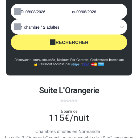
Du
au
1
chambre /
2
adultes
RECHERCHER
Réservation 100% sécurisée, Meilleurs Prix Garantis, Confirmation Immédiate
Paiement sécurisé par
Suite L'Orangerie
à partir de
115€/nuit
Chambres d'hôtes en Normandie :
La suite "L'Orangerie" constitue un ensemble de 40 m° avec vues